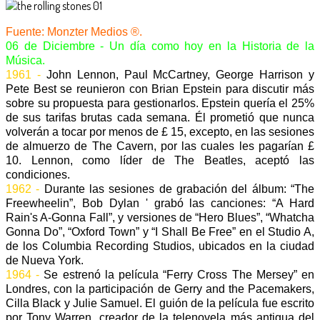
Fuente: Monzter Medios ®.
06 de Diciembre - Un día como hoy en la Historia de la
Música.
1961 -
John Lennon, Paul McCartney, George Harrison y
Pete Best se reunieron con Brian Epstein para discutir más
sobre su propuesta para gestionarlos. Epstein quería el 25%
de sus tarifas brutas cada semana. Él prometió que nunca
volverán a tocar por menos de £ 15, excepto, en las sesiones
de almuerzo de The Cavern, por las cuales les pagarían £
10. Lennon, como líder de The Beatles, aceptó las
condiciones.
1962 -
Durante las sesiones de grabación del álbum: “The
Freewheelin”, Bob Dylan ' grabó las canciones: “A Hard
Rain's A-Gonna Fall”, y versiones de “Hero Blues”, “Whatcha
Gonna Do”, “Oxford Town” y “I Shall Be Free” en el Studio A,
de los Columbia Recording Studios, ubicados en la ciudad
de Nueva York.
1964 -
Se estrenó la película “Ferry Cross The Mersey” en
Londres, con la participación de Gerry and the Pacemakers,
Cilla Black y Julie Samuel. El guión de la película fue escrito
por Tony Warren, creador de la telenovela más antigua del