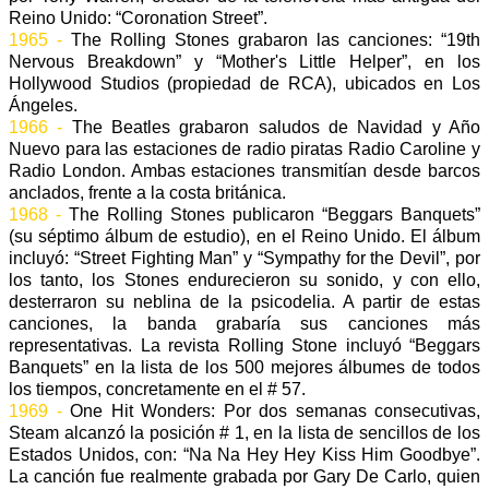
Reino Unido: “Coronation Street”.
1965 -
The Rolling Stones grabaron las canciones: “19th
Nervous Breakdown” y “Mother's Little Helper”, en los
Hollywood Studios (propiedad de RCA), ubicados en Los
Ángeles.
1966 -
The Beatles grabaron saludos de Navidad y Año
Nuevo para las estaciones de radio piratas Radio Caroline y
Radio London. Ambas estaciones transmitían desde barcos
anclados, frente a la costa británica.
1968 -
The Rolling Stones publicaron “Beggars Banquets”
(su séptimo álbum de estudio), en el Reino Unido. El álbum
incluyó: “Street Fighting Man” y “Sympathy for the Devil”, por
los tanto, los Stones endurecieron su sonido, y con ello,
desterraron su neblina de la psicodelia. A partir de estas
canciones, la banda grabaría sus canciones más
representativas. La revista Rolling Stone incluyó “Beggars
Banquets” en la lista de los 500 mejores álbumes de todos
los tiempos, concretamente en el # 57.
1969 -
One Hit Wonders: Por dos semanas consecutivas,
Steam alcanzó la posición # 1, en la lista de sencillos de los
Estados Unidos, con: “Na Na Hey Hey Kiss Him Goodbye”.
La canción fue realmente grabada por Gary De Carlo, quien