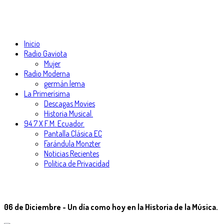
Inicio
Radio Gaviota
Mujer
Radio Moderna
germán lema
La Primerísima
Descagas Movies
Historia Musical.
94.7 X F.M. Ecuador.
Pantalla Clásica EC
Farándula Monzter
Noticias Recientes
Politica de Privacidad
06 de Diciembre - Un día como hoy en la Historia de la Música.