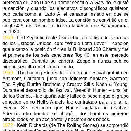
pretendía el Lado B de su primer sencillo. A Gary no le gustó
la canción y cuando los ejecutivos discográficos quisieron
publicarla como el Lado A, el cantante insistió en que se
publicara con un nombre falso. La canción se convirtió en el
single # 5, del Reino Unido con la versión de Bananarama,
en 1983.
1969 -
Led Zeppelin realizó su debut, en la lista de sencillos
de los Estados Unidos, con: “Whole Lotta Love” – canción
que alcanzó la posición # 4 en la Billboard 200 Charts, y fue
el primera de los seis canciones Top 40, en este mercado
discográfico. Durante su carrera, Zeppelin nunca publicó
ningún sencillo en el Reino Unido.
1969 -
The Rolling Stones tocaron en un festival gratuito en
Altamont, California, junto con Jefferson Airplane, Santana,
The Flying Burrito Brothers y Crosby Stills Nash & Young.
Durante el desarrollo del festival, Meredith Hunter – una fan
de los Stones, - fue apuñalada y falleció, pese a que el grupo
conocido como Hell's Angels fue contratado para vigilar el
evento. Se mencionó que Hunter agitaba un revólver.
Además, otro hombre se ahogó… dos hombres murieron
atropellados en un accidente, y nacieron dos bebés.
1972 -
Keith Richards (de The Rolling Stones) se sorprendió