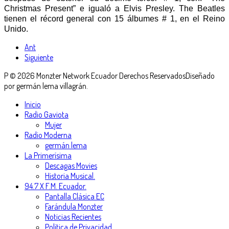
Christmas Present” e igualó a Elvis Presley. The Beatles
tienen el récord general con 15 álbumes # 1, en el Reino
Unido.
Ant
Siguiente
P © 2026 Monzter Network Ecuador Derechos Reservados
Diseñado
por germán lema villagrán.
Inicio
Radio Gaviota
Mujer
Radio Moderna
germán lema
La Primerísima
Descagas Movies
Historia Musical.
94.7 X F.M. Ecuador.
Pantalla Clásica EC
Farándula Monzter
Noticias Recientes
Politica de Privacidad