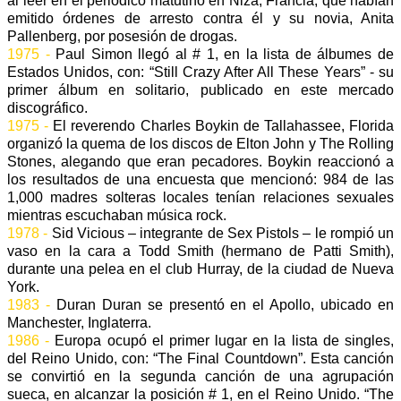
al leer en el periódico matutino en Niza, Francia, que habían
emitido órdenes de arresto contra él y su novia, Anita
Pallenberg, por posesión de drogas.
1975 -
Paul Simon llegó al # 1, en la lista de álbumes de
Estados Unidos, con: “Still Crazy After All These Years” - su
primer álbum en solitario, publicado en este mercado
discográfico.
1975 -
El reverendo Charles Boykin de Tallahassee, Florida
organizó la quema de los discos de Elton John y The Rolling
Stones, alegando que eran pecadores. Boykin reaccionó a
los resultados de una encuesta que mencionó: 984 de las
1,000 madres solteras locales tenían relaciones sexuales
mientras escuchaban música rock.
1978 -
Sid Vicious – integrante de Sex Pistols – le rompió un
vaso en la cara a Todd Smith (hermano de Patti Smith),
durante una pelea en el club Hurray, de la ciudad de Nueva
York.
1983 -
Duran Duran se presentó en el Apollo, ubicado en
Manchester, Inglaterra.
1986 -
Europa ocupó el primer lugar en la lista de singles,
del Reino Unido, con: “The Final Countdown”. Esta canción
se convirtió en la segunda canción de una agrupación
sueca, en alcanzar la posición # 1, en el Reino Unido. “The