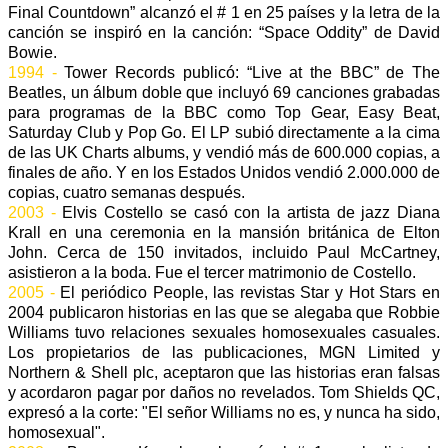
Final Countdown” alcanzó el # 1 en 25 países y la letra de la
canción se inspiró en la canción: “Space Oddity” de David
Bowie.
1994 -
Tower Records publicó: “Live at the BBC” de The
Beatles, un álbum doble que incluyó 69 canciones grabadas
para programas de la BBC como Top Gear, Easy Beat,
Saturday Club y Pop Go. El LP subió directamente a la cima
de las UK Charts albums, y vendió más de 600.000 copias, a
finales de año. Y en los Estados Unidos vendió 2.000.000 de
copias, cuatro semanas después.
2003 -
Elvis Costello se casó con la artista de jazz Diana
Krall en una ceremonia en la mansión británica de Elton
John. Cerca de 150 invitados, incluido Paul McCartney,
asistieron a la boda. Fue el tercer matrimonio de Costello.
2005 -
El periódico People, las revistas Star y Hot Stars en
2004 publicaron historias en las que se alegaba que Robbie
Williams tuvo relaciones sexuales homosexuales casuales.
Los propietarios de las publicaciones, MGN Limited y
Northern & Shell plc, aceptaron que las historias eran falsas
y acordaron pagar por daños no revelados. Tom Shields QC,
expresó a la corte: "El señor Williams no es, y nunca ha sido,
homosexual".