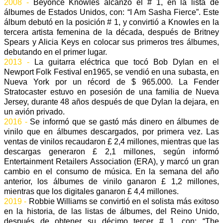
2008 -
Beyonce Knowles alcanzó el # 1, en la lista de
álbumes de Estados Unidos, con: “I Am Sasha Fierce”. Este
álbum debutó en la posición # 1, y convirtió a Knowles en la
tercera artista femenina de la década, después de Britney
Spears y Alicia Keys en colocar sus primeros tres álbumes,
debutando en el primer lugar.
2013 -
La guitarra eléctrica que tocó Bob Dylan en el
Newport Folk Festival en1965, se vendió en una subasta, en
Nueva York por un récord de $ 965.000. La Fender
Stratocaster estuvo en posesión de una familia de Nueva
Jersey, durante 48 años después de que Dylan la dejara, en
un avión privado.
2016 -
Se informó que se gastó más dinero en álbumes de
vinilo que en álbumes descargados, por primera vez. Las
ventas de vinilos recaudaron £ 2,4 millones, mientras que las
descargas generaron £ 2,1 millones, según informó
Entertainment Retailers Association (ERA), y marcó un gran
cambio en el consumo de música. En la semana del año
anterior, los álbumes de vinilo ganaron £ 1,2 millones,
mientras que los digitales ganaron £ 4,4 millones.
2019 -
Robbie Williams se convirtió en el solista más exitoso
en la historia, de las listas de álbumes, del Reino Unido,
después de obtener su décimo tercer # 1, con: “The