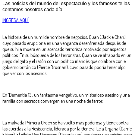
Las noticias del mundo del espectaculo y los famosos te las
contamos nosotros cada día.
INGRESA AQUÍ
La historia de un humilde hombre de negocios, Quan (Jackie Chan),
cuyo pasado erupciona en una venganza desenfrenada después de
que su hija muera en un atentado terrorista motivado por aspectos
políticos. En su búsqueda de los terroristas, Quan se ve atrapado en un
juego del gato y el ratón con un político irlandés que colabora con el
gobierno británico (Pierce Brosnan), cuyo pasado podría tener algo
que ver con los asesinos.
En ‘Dementia 13’, un fantasma vengativo, un misterioso asesino y una
familia con secretos convergen en una noche de terror.
La malvada Primera Orden se ha vuelto más poderosa y tiene contra
las cuerdas a la Resistencia, liderada por la General Leia Organa (Carrie
Fisher). El piloto Poe Dameron (Oscar Isaac) encabeza una misión para