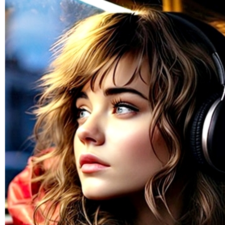
¿Cómo es el mercado publicitario de la radio en Estados Unido
2018-10-01 08:59:39
La Realidad de la Radio
2018-10-01 08:55:18
¡Conoce el portal que te lleva a explorar la radio de todo el mu
2018-10-01 08:49:11
Y entonces… ¿qué le hace falta a la radio?
2018-10-01 08:38:37