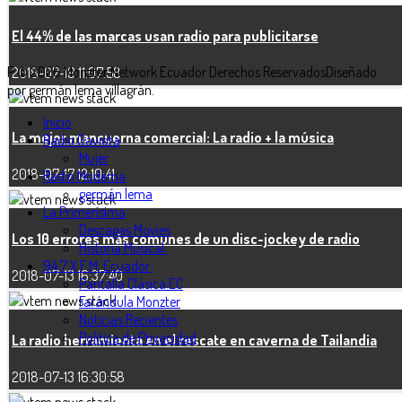
El 44% de las marcas usan radio para publicitarse
P © 2026 Monzter Network Ecuador Derechos Reservados
Diseñado
2018-07-19 11:07:58
por germán lema villagrán.
Inicio
La mejor mancuerna comercial: La radio + la música
Radio Gaviota
Mujer
2018-07-17 12:10:41
Radio Moderna
germán lema
La Primerísima
Descagas Movies
Los 10 errores más comunes de un disc-jockey de radio
Historia Musical.
94.7 X F.M. Ecuador.
2018-07-13 16:37:40
Pantalla Clásica EC
Farándula Monzter
Noticias Recientes
Politica de Privacidad
La radio herramienta en el rescate en caverna de Tailandia
2018-07-13 16:30:58