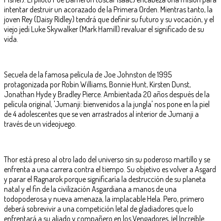
intentar destruir un acorazado de la Primera Orden. Mientras tanto, la
joven Rey (Daisy Ridley) tendrá que definir su futuro y su vocación, y el
viejo jedi Luke Skywalker (Mark Hamill) revaluar el significado de su
vida.
Secuela de la famosa película de Joe Johnston de 1995
protagonizada por Robin Williams, Bonnie Hunt, Kirsten Dunst,
Jonathan Hyde y Bradley Pierce. Ambientada 20 años después de la
película original, 'Jumanji: bienvenidos a la jungla' nos pone en la piel
de 4 adolescentes que se ven arrastrados al interior de Jumanji a
través de un videojuego.
Thor está preso al otro lado del universo sin su poderoso martillo y se
enfrenta a una carrera contra el tiempo. Su objetivo es volver a Asgard
y parar el Ragnarok porque significaría la destrucción de su planeta
natal y el fin de la civilización Asgardiana a manos de una
todopoderosa y nueva amenaza, la implacable Hela. Pero, primero
deberá sobrevivir a una competición letal de gladiadores que lo
enfrentará a su aliado y compañero en los Vengadores, ¡el Increíble