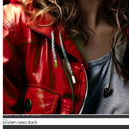
5 cosas que un director de emisora debería hacer ya mismo
2018-10-01 08:28:52
¿Radio financiada por las audiencias?
2018-10-01 08:21:09
Mariano Osorio es elegido como el locutor favorito en México
2018-10-01 08:14:05
7 nuevos consejos para mejorar su turno al aire
2018-09-18 10:40:06