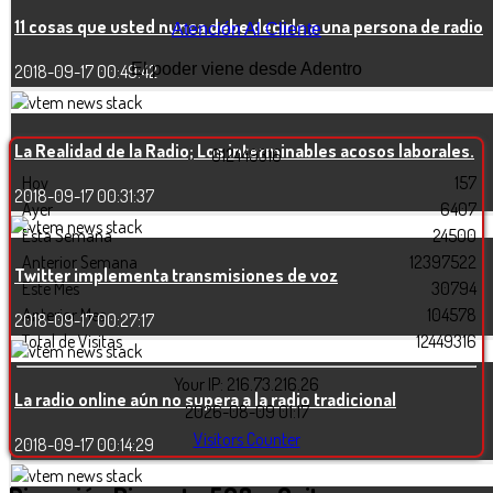
11 cosas que usted nunca debe decirle a una persona de radio
Atención Al Cliente
El poder viene desde Adentro
2018-09-17 00:49:42
La Realidad de la Radio; Los interminables acosos laborales.
0
1
2
4
4
9
3
1
6
Hoy
157
2018-09-17 00:31:37
Ayer
6407
Esta Semana
24500
Anterior Semana
12397522
Twitter implementa transmisiones de voz
Este Mes
30794
Anterior Mes
104578
2018-09-17 00:27:17
Total de Visitas
12449316
Your IP: 216.73.216.26
La radio online aún no supera a la radio tradicional
2026-08-09 01:17
Visitors Counter
2018-09-17 00:14:29