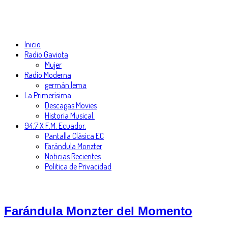
Inicio
Radio Gaviota
Mujer
Radio Moderna
germán lema
La Primerísima
Descagas Movies
Historia Musical.
94.7 X F.M. Ecuador.
Pantalla Clásica EC
Farándula Monzter
Noticias Recientes
Politica de Privacidad
Farándula Monzter del Momento