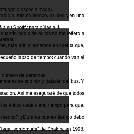
atálogo o especializada).
radio al mismo tiempo, es decir, en una
 su Spotify para oírlas allí.
 cuando hablo de éxitos no me refiero a
rarear.
te, más aún si tenemos en cuenta que,
 pequeño lapso de tiempo: cuando van al
un número de personas.
ersonas se subirán y bajarán del bus. Y
estación. Así me aseguraré de que todos
 los éxitos cada cierto tiempo para que,
 o menos? ¿Durante cuánto tiempo debo
Ciega, sordomuda” de Shakira en 1998.