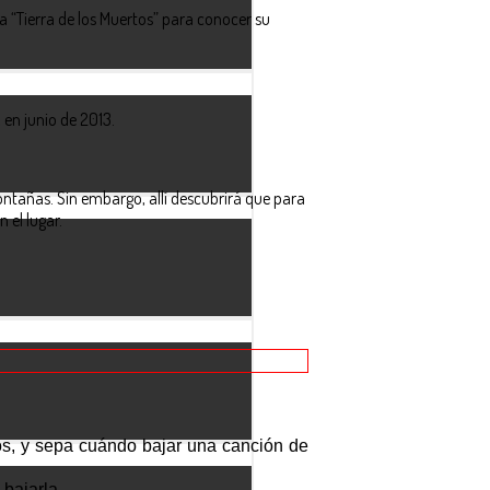
la “Tierra de los Muertos” para conocer su
 en junio de 2013.
ontañas. Sin embargo, allí descubrirá que para
 el lugar.
s, y sepa cuándo bajar una canción de
bajarla.