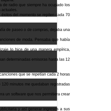
a de radio que siempre ha ocupado los
 actuales.
s éxitos del momento se repiten cada 70
salía de paseo o de compras, dejaba una
s canciones de moda. Pensaba que había
izaje lo hice de una manera empírica,
ban determinadas emisoras hasta las 12
e canciones que se repetían cada 2 horas
 de 120 minutos me quedaban registradas
ra un software que nos permitiera crear
licitaria y así generar ingresos a sus