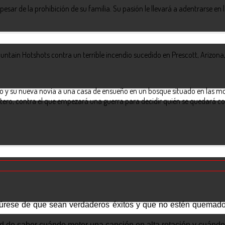
esar de la prohibición de su familia. Su pasión le llevará a adentrarse en 
tain Hotshots contra un terrible incendio sucedido en Prescott, Arizona,
ijo y su nueva novia a una casa de ensueño en un bosque situado en las m
ntero, contra el que empezará una guerra para decidir quién se quedará con
gúrese de que sean verdaderos éxitos y que no estén quemado
 de saber cuándo meter una canción en alta rotación y cuándo 