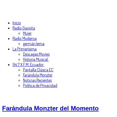
Inicio
Radio Gaviota
Mujer
Radio Moderna
germán lema
La Primerísima
Descagas Movies
Historia Musical.
94.7 X F.M. Ecuador.
Pantalla Clásica EC
Farándula Monzter
Noticias Recientes
Politica de Privacidad
Farándula Monzter del Momento