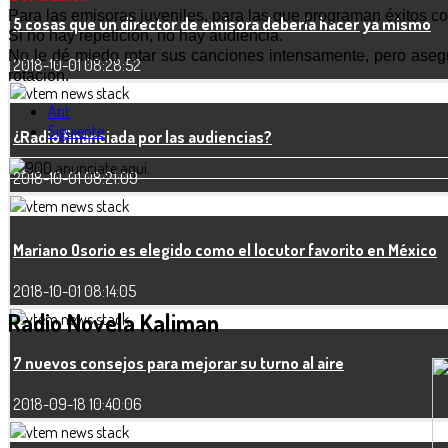
Para las emisoras juveniles, para las que programan éxitos co
5 cosas que un director de emisora debería hacer ya mismo
Si no hay repetición, no hay audiencia.
No le dé miedo rotar sus canciones intensamente, pero ase
2018-10-01 08:28:52
rotación.
Ant
Siguiente
¿Radio financiada por las audiencias?
2018-10-01 08:21:09
Mariano Osorio es elegido como el locutor favorito en México
2018-10-01 08:14:05
Radio Novela
Kaliman
7 nuevos consejos para mejorar su turno al aire
2018-09-18 10:40:06