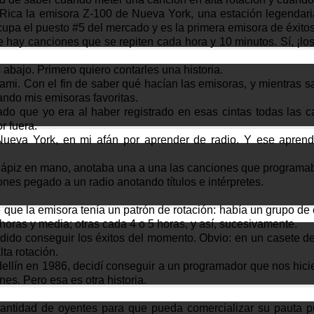
ica la emisora Z-100 de Nueva York, una estación legendari
pa el puesto #5 del mercado y es la primera emisora de éxitos
hay canciones que se repiten cada hora y 10 minutos. Sí, ¡lo
abajo. Primero quiero contarles una historia.
ami. Con el fin de saber qué hacían las emisoras, y mientras 
ndo mis emisoras favoritas.
unado que yo era al haber registrado en esas cintas todas la
r fuera.
 Nueva York, en mi afán por aprender de radio. Y ese aprend
 lápiz en mano, anotaba una a una las canciones que programa
nes pegado a un radio anotando títulos e intérpretes.
e que la emisora tenía un patrón de rotación: había un grupo d
horas y media; otras cada 4 o 5 horas, y así, sucesivamente.
 podido conseguir los éxitos del momento. Obvio: en un casete
lta rotación.
llín en 1986, decidí conseguir a un programador que nos hicie
es. Pero esa es otra historia.
antidad de oyentes para que pueda comercializar su pauta pub