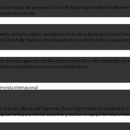
 controlador del aeropuerto (Scoot McNairy) responsable del fallecimient
as víctimas mortales.
uento de hadas místico, que tiene como fondo la época de la Guerra Fría e
ria Elisa (Sally Hawkins) está atrapada en una vida de silencio y aislamien
rio de lo que aguarda más allá de los confines de la vida, emprenden un a
sufre una experiencia cercana a la muerte clínica.
rorista internacional.
r la acción altruista de Superman, Bruce Wayne recluta la ayuda de su nu
pidamente para intentar encontrar y reclutar un equipo de metahuma