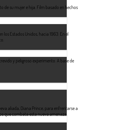
o de su mujer e hija. Film basado en hechos
n los Estados Unidos, hacia 1963. En el
to.
trevido y peligroso experimento. A base de
eva aliada, Diana Prince, para enfrentarse a
nos que combata esta nueva amenaza.