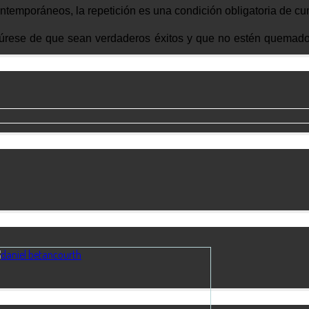
ntemporáneos, la repetición es una condición obligatoria de cum
gúrese de que sean verdaderos éxitos y que no estén quemado