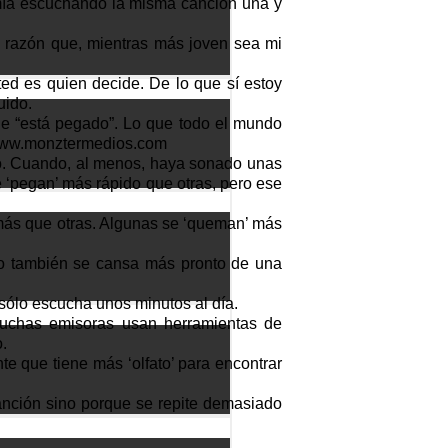
rmía escuchando la misma canción una y
a razón que, mientras más joven sea mi
ted es quien decide. De lo que sí estoy
uido.
ue “está pegado”. Lo que todo el mundo
. www.monztermedios.com
o. Cuando, al menos, haya sonado unas
e ‘pegan’ más rápido que otras, pero ese
ás que otras. Algunas se ‘queman’ más
o también se cansa más pronto de una
 sólo escucha unos minutos al día.
muchas emisoras usan herramientas de
.
te que tiene más ‘olfato’ para encontrar
anción sino porque se repite demasiado