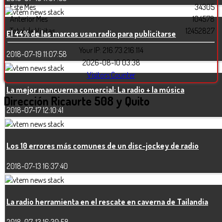
Este Mes
34305
Anterior Mes
104578
Total de Visitas
12452827
El 44% de las marcas usan radio para publicitarse
Your IP: 216.73.216.114
2018-07-19 11:07:58
2026-08-10 03:38
Visitors Counter
La mejor mancuerna comercial: La radio + la música
Dirección
Ricaurte 508 y Quito
2018-07-17 12:10:41
Los 10 errores más comunes de un disc-jockey de radio
2018-07-13 16:37:40
La radio herramienta en el rescate en caverna de Tailandia