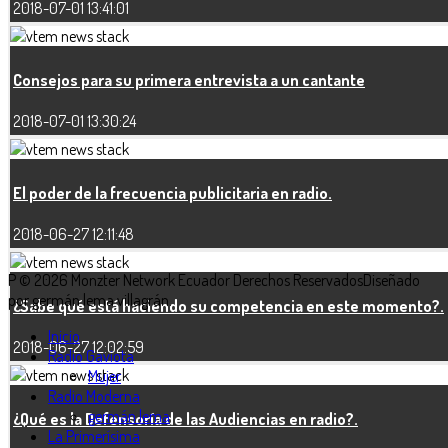
2018-07-01 13:41:01
Consejos para su primera entrevista a un cantante
2018-07-01 13:30:24
El poder de la frecuencia publicitaria en radio.
2018-06-27 12:11:48
P © 2026 Monzter Network Ecuador Derechos Reservados
Diseñado
por germán lema villagrán.
¿Sabe qué está haciendo su competencia en este momento?.
Inicio
2018-06-27 12:02:59
Radio Gaviota
Mujer
Radio Moderna
germán lema
¿Qué es la Defensoría de las Audiencias en radio?.
La Primerísima