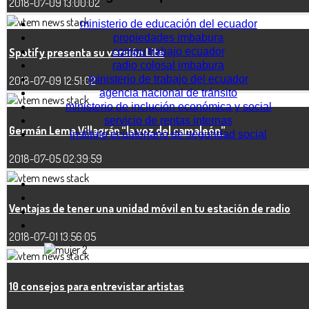
2018-07-09 13:00:02
ministerio de educación del ecuador
propiedades imbabura
compu trabajo ecuador
Spotify presenta su versión Lite
radio colosal imbabura
ministerio de trabajo del ecuador
2018-07-09 12:51:02
agencia nacional de tránsito
ministerio de inclución económica y social
servicio de rentas internas
Germán Lema Villagrán “la voz del camaleón”
instituto ecuatoriano de seguridad social
2018-07-05 02:39:59
Ventajas de tener una unidad móvil en tu estación de radio
2018-07-01 13:56:05
10 consejos para entrevistar artistas