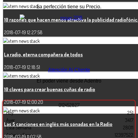
La perfección tiene su Precio.
10 razones que hacen menos atractiva la publicidad radiofónic
2018-07-19 12:27:58
La radio, eterna compañera de todos
2018-07-19 12:18:51
Atención Al Cliente
El poder viene desde Adentro
10 claves para crear buenas cuñas de radio
2018-07-19 12:00:20
0
1
2
4
5
2
8
2
7
Hoy
251
Ayer
3417
Las 5 canciones en inglés más sonadas en la Radio
Esta Semana
28011
Anterior Semana
12397522
2018-07-19 11:07:58