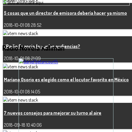
5 cosas que un director de emisora debería hacer ya mismo
2018-10-01 08:28:52
¿Radio financiada por las audiencias?
Radio Novela
Kaliman
2018-10-01 08:21:09
Mariano Osorio es elegido como el locutor favorito en México
2018-10-01 08:14:05
7 nuevos consejos para mejorar su turno al aire
2018-09-18 10:40:06