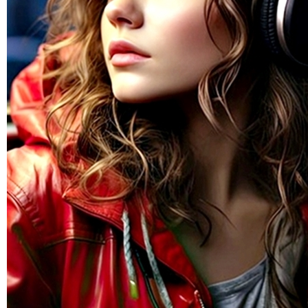
Los Entornos de la Radio, ¡No me adules, págame!
2018-09-02 01:56:51
8 cosas que no sabías de la radio
2018-09-02 01:49:25
Los ligeros - grandes cambios que ha sufrido la radio
2018-07-30 16:37:24
Cómo conformar tu equipo de trabajo de radio
2018-07-30 16:30:25