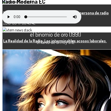
Radio
Moderna EC
11 cosas que usted nunca debe decirle a una persona de radio
2018-09-17 00:49:42
el binomio de oro (1991)
La Realidad de la Radio; Los interminables acosos laborales.
el llanto de un rey 5.12
2018-09-17 00:31:37
Twitter implementa transmisiones de voz
2018-09-17 00:27:17
La radio online aún no supera a la radio tradicional
2018-09-17 00:14:29