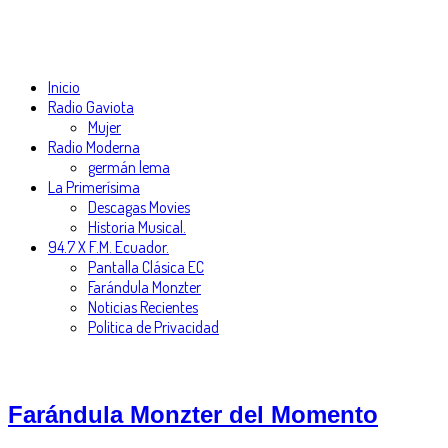
Inicio
Radio Gaviota
Mujer
Radio Moderna
germán lema
La Primerísima
Descagas Movies
Historia Musical.
94.7 X F.M. Ecuador.
Pantalla Clásica EC
Farándula Monzter
Noticias Recientes
Politica de Privacidad
Farándula Monzter del Momento