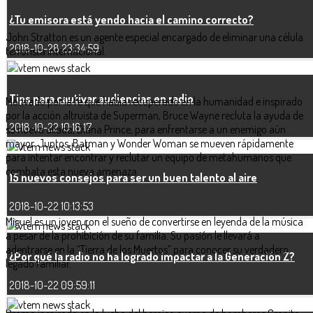
¿Tu emisora está yendo hacia el camino correcto?
John Stratton es un agente especial encargado de eliminar una célula
2018-10-28 23:34:59
terrorista internacional.
Tips para cautivar audiencias en radio
Motivado por la fe que había recuperado en la humanidad e inspirado
por la acción altruista de Superman, Bruce Wayne recluta la ayuda de
2018-10-22 10:18:17
su nueva aliada, Diana Prince, para enfrentarse a un enemigo aún
mayor. Juntos, Batman y Wonder Woman se mueven rápidamente
para intentar encontrar y reclutar un equipo de metahumanos que
combata esta nueva amenaza.
15 nuevos consejos para ser un buen talento al aire
2018-10-22 10:13:53
Miguel es un joven con el sueño de convertirse en leyenda de la música
a pesar de la prohibición de su familia. Su pasión le llevará a
adentrarse en la “Tierra de los Muertos” para conocer su verdadero
¿Por qué la radio no ha logrado impactar a la Generación Z?
legado familiar.
2018-10-22 09:59:11