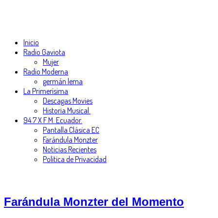
Inicio
Radio Gaviota
Mujer
Radio Moderna
germán lema
La Primerísima
Descagas Movies
Historia Musical.
94.7 X F.M. Ecuador.
Pantalla Clásica EC
Farándula Monzter
Noticias Recientes
Politica de Privacidad
Farándula Monzter del Momento