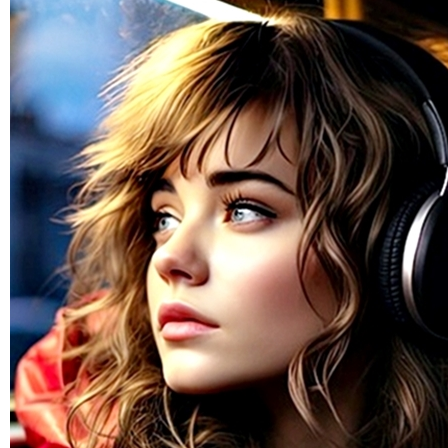
2018-06-27 11:56:20
10 consejos para una mejor programación musical.
2018-06-22 13:05:47
11 secretos que un disc-jockey de radio nunca te contará.
2018-06-22 13:05:43
¿La radio está muerta? Los inversionistas no creen eso.
2018-06-22 12:54:29
El mejor marketing para los programas de radio matutinos.