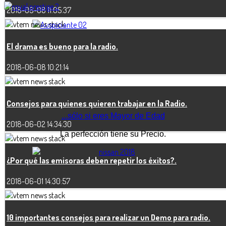
2018-06-08 11:05:37
El drama es bueno para la radio.
2018-06-08 10:21:14
Consejos para quienes quieren trabajar en la Radio.
...sólo si eres Mayor de Edad
2018-06-02 14:34:30
La perfección tiene su Precio.
¿Por qué las emisoras deben repetir los éxitos?.
2018-06-01 14:30:57
10 importantes consejos para realizar un Demo para radio.