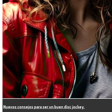
2018-06-21 11:14:46
Ley de ‘Radio Pirata’ da un paso más hacia su aprobación.
2018-06-15 11:03:42
La guerra entre el Streaming y la radio.
2018-06-15 10:57:05
¿A qué edad dejamos de descubrir música nueva?.
2018-06-09 09:59:18
Nuevos consejos para ser un buen disc jockey.