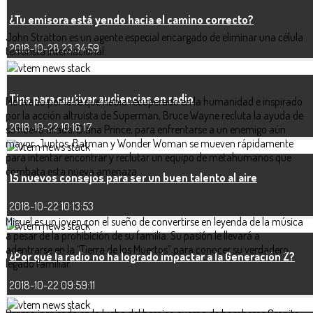
¿Tu emisora está yendo hacia el camino correcto?
John Stratton es un agente especial encargado de eliminar una célula
2018-10-28 23:34:59
terrorista internacional.
Tips para cautivar audiencias en radio
Motivado por la fe que había recuperado en la humanidad e inspirado
por la acción altruista de Superman, Bruce Wayne recluta la ayuda de
2018-10-22 10:18:17
su nueva aliada, Diana Prince, para enfrentarse a un enemigo aún
mayor. Juntos, Batman y Wonder Woman se mueven rápidamente
para intentar encontrar y reclutar un equipo de metahumanos que
combata esta nueva amenaza.
15 nuevos consejos para ser un buen talento al aire
2018-10-22 10:13:53
Miguel es un joven con el sueño de convertirse en leyenda de la música
a pesar de la prohibición de su familia. Su pasión le llevará a
adentrarse en la “Tierra de los Muertos” para conocer su verdadero
¿Por qué la radio no ha logrado impactar a la Generación Z?
legado familiar.
2018-10-22 09:59:11