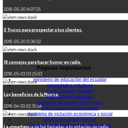
2018-05-20 14:07:25
5 Trucos para prospectar a tus clientes.
2018-05-20 13:36:02
18 consejos para hacer humor en radio.
Páginas Importantes
2018-05-03 03:25:03
ministerio de educación del ecuador
propiedades imbabura
compu trabajo ecuador
Los beneficios de la Música.
radio colosal imbabura
ministerio de trabajo del ecuador
2018-04-30 02:35:54
agencia nacional de tránsito
ministerio de inclución económica y social
servicio de rentas internas
instituto ecuatoriano de seguridad social
La importancia de las llamadas a tu estación de radio.