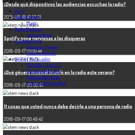
¿Desde qué dispositivos las audiencias escuchan la radio?
Inicio
2018-09-18 10:23:31
Radio Gaviota
Mujer
Radio Moderna
germán lema
Spotify pone nerviosas a las disqueras
La Primerísima
Descagas Movies
2018-09-17 01:00:44
Historia Musical.
94.7 X F.M. Ecuador.
Pantalla Clásica EC
Farándula Monzter
¿Qué género musical triunfó en la radio este verano?
Noticias Recientes
Politica de Privacidad
2018-09-17 00:56:43
11 cosas que usted nunca debe decirle a una persona de radio
2018-09-17 00:49:42