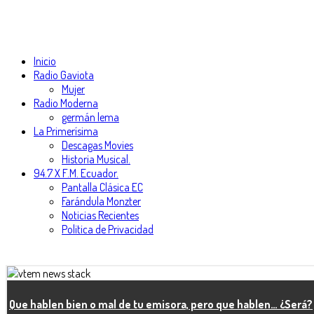
Inicio
Radio Gaviota
Mujer
Radio Moderna
germán lema
La Primerísima
Descagas Movies
Historia Musical.
94.7 X F.M. Ecuador.
Pantalla Clásica EC
Farándula Monzter
Noticias Recientes
Politica de Privacidad
Que hablen bien o mal de tu emisora, pero que hablen… ¿Será?