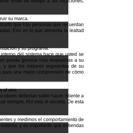
one límite de tiempo a las locuciones,
ruir su marca.
contrado que hay personas que recuerdan
das. Eso es lo que alimenta la lealtad
estación y su programa.
 interno del sistema hace que usted se
utor pueda generar más respuestas a su
a, y que los mejores segmentos de su
tos para una mejor comprensión de cómo
 al aire.
locutores deberían saber hacer. Aliente a
al siempre. Ahí está el secreto. De esta
fuentes y medimos el comportamiento de
 sistema, y es importante que entiendas