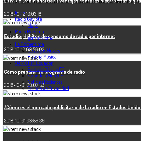
La radio tradicional tiene ventajas sobre las plataformas digit
P © 2026 Monzter Network Ecuador Derechos Reservados
Diseñado por 
Inicio
2018-10-12 10:03:18
Radio Gaviota
Mujer
Radio Moderna
Estudio: Hábitos de consumo de radio por internet
germán lema
La Primerísima
2018-10-12 09:56:02
Descagas Movies
Historia Musical.
94.7 X F.M. Ecuador.
Pantalla Clásica EC
Cómo preparar su programa de radio
Farándula Monzter
Noticias Recientes
2018-10-01 09:07:53
Politica de Privacidad
¿Cómo es el mercado publicitario de la radio en Estados Unido
2018-10-01 08:59:39