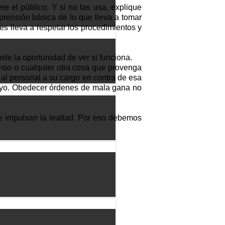
e el público. Y si no las usa, explique
prensión básica de lo que lleva a tomar
s lleva a respetar los procedimientos y
le la oportunidad de ver si funciona.
nso o cualquier otra cosa que provenga
r al personal a su cargo en contra de esa
suyo. Obedecer órdenes de mala gana no
 e impulsan la lealtad. Por eso debemos