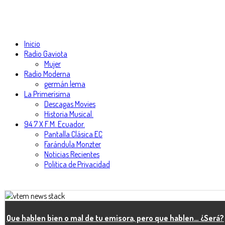
Inicio
Radio Gaviota
Mujer
Radio Moderna
germán lema
La Primerísima
Descagas Movies
Historia Musical.
94.7 X F.M. Ecuador.
Pantalla Clásica EC
Farándula Monzter
Noticias Recientes
Politica de Privacidad
Que hablen bien o mal de tu emisora, pero que hablen… ¿Será?