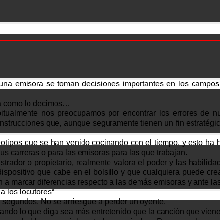
n una emisora se toman decisiones importantes en los campos
rma como lo decimos…
itualmente nos preocupamos por encontrar los errores de nu
nstrucciones que, aunque seguramente tienen un fin estratég
otipos que se han venido cocinando con el tiempo, y esto ha 
s carreras o para las emisoras para las que trabajan.
trador o propietario, realmente valora el poder y las habilid
spositivo que cabe en el bolsillo y que cualquiera puede crear
n a marcar diferencias respecto a las demás emisoras y ante la
a los locutores“.
0 segundos. No se arriesgue a perder un oyente.
uando lo que diga sea más entretenido que la canción que viene