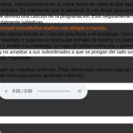
sterio. Indudablemente es la mejor forma de saber lo que quier
 emisora. Es importante que el personal al aire tenga una com
se eliminó una canción de la programación. Esto seguramente le
otalmente subjetivas.
resa/el consultor/los dueños nos obligan a hacerlo.
o equipo trabajó en conjunto para forjar esta estrategia. Démos
mandato o sugerencia acerca del formato, la música, un asce
e y vender esa estrategia, en lugar de luchar contra ella y pone
 y no arrastrar a sus subordinados a que se pongan del lado 
 más importante.
magen de nuestras emisoras. Ellos diferencian nuestras marcas
on mensajes claros, positivos y directos.