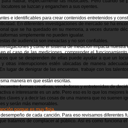
a para hablar, especialmente las musicales. Pero cuando se p
 locutores se luzcan y enganchen a sus oyentes.
tes e identificables para crear contenidos entretenidos y const
enticidad. En diferentes investigaciones de mercado se ha en
sonal que se ha quedado en su memoria, a veces durante déca
lataformas simplemente no pueden igualar.
uestas de audiencia son inexactas y no son confiables.
nvestigaciones y cómo el sistema de medición impacta nuestra 
 en el caso de las mediciones, comprender el funcionamiento
trucos que se desprenden de ellas puede ayudar a que un loc
s y otras interrupciones estén ubicadas de manera adecuad
n lugar de denigrar de las encuestas, trabaje con los talen
misma manera en que están escritas.
ncuentre formas creativas, vendedoras y entretenidas de decirla
activa e interesante es un arte. Pero eso es lo que los mejores 
ntos claves y a decir las cosas de una manera que no suenen igu
bles y serán más memorables.
anción porque es muy floja.
l desempeño de cada canción. Para eso revisamos diferentes 
que tratamos de complacer al público. Así es como funciona el