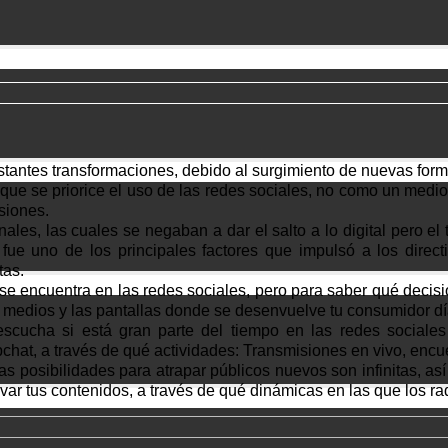
stantes transformaciones, debido al surgimiento de nuevas form
l que se priorice el uso de las redes sociales, no como un medi
siones.
ales, las cuales se negaban a dar el salto a lo digital pero el
fue uno de los principales factores que impulsó a los direct
tas.
 se encuentra en las redes sociales, pero para saber qué decis
s medios y las pantallas donde se desenvuelve tu consumidor dí
escucha si está gran parte del tiempo en las redes sociales
apchat, a través de qué actividades: Transmisiones en vivo, enc
 posibilidades para atrapar públicos nuevos son infinitas, así 
var tus contenidos, a través de qué dinámicas en las que los r