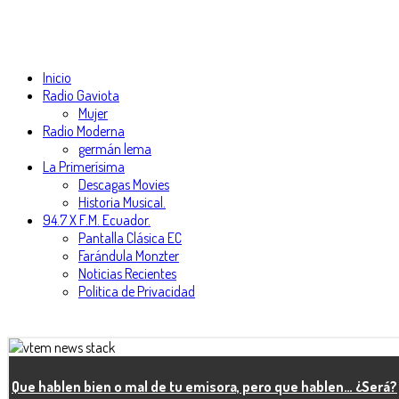
Inicio
Radio Gaviota
Mujer
Radio Moderna
germán lema
La Primerísima
Descagas Movies
Historia Musical.
94.7 X F.M. Ecuador.
Pantalla Clásica EC
Farándula Monzter
Noticias Recientes
Politica de Privacidad
Que hablen bien o mal de tu emisora, pero que hablen… ¿Será?