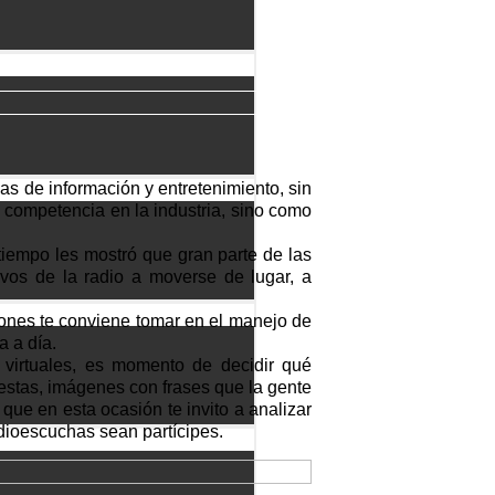
as de información y entretenimiento, sin
o competencia en la industria, sino como
 tiempo les mostró que gran parte de las
ivos de la radio a moverse de lugar, a
iones te conviene tomar en el manejo de
a a día.
 virtuales, es momento de decidir qué
uestas, imágenes con frases que la gente
que en esta ocasión te invito a analizar
adioescuchas sean partícipes.