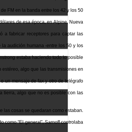
de FM en la banda entre los 42 y los 50
 dólares de esa época, en Alpine, Nueva
a fabricar receptores para captar las
 la audición humana -entre los 50 y los
mstrong estaba haciendo todo lo posible
 estéreo, algo que las transmisiones en
o un mensaje de fax y otro de telégrafo
a tierra, algo que no es posible con las
que las cosas se quedaran como estaban.
 como “El general”, Sarnoff controlaba