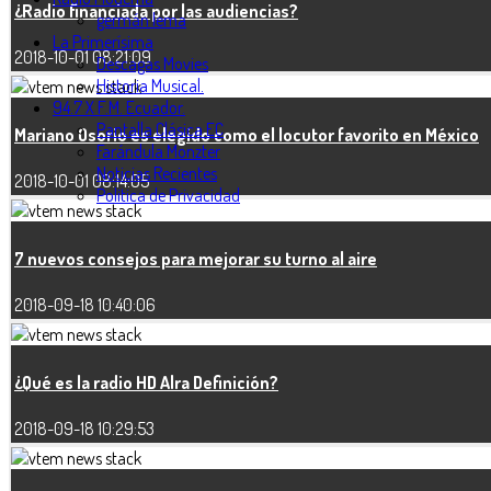
¿Radio financiada por las audiencias?
germán lema
La Primerísima
2018-10-01 08:21:09
Descagas Movies
Historia Musical.
94.7 X F.M. Ecuador.
Pantalla Clásica EC
Mariano Osorio es elegido como el locutor favorito en México
Farándula Monzter
Noticias Recientes
2018-10-01 08:14:05
Politica de Privacidad
7 nuevos consejos para mejorar su turno al aire
2018-09-18 10:40:06
¿Qué es la radio HD Alra Definición?
2018-09-18 10:29:53