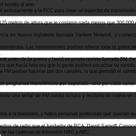
l sonido al aire.
 exitosamente a la FCC para crear un espectro de transmisión 
e 125 metros de altura que le costaron nada menos que 300.000
cia en Nueva Inglaterra llamada Yankee Network, y comenzó 
asombrosa. Las transmisiones podrían ofrecer toda la gama de
.
rk antes de la guerra y lanzó su propia revista llamada FM. Ar
co que hacía falta era que la gente pudiera escuchar su sonido.
r FM podían hacerse por dos canales, lo que permitió el sonido
 dos programas monofónicos por separado –uno por cada canal- 
éxito una señal de FM contra la luna y recibirla de nuevo en l
vios a la televisión, y había personas poderosas que querían 
ios de radio que el fundador de RCA, David Sarnoff. Conocido
or de las cadenas de televisión NBC y ABC.