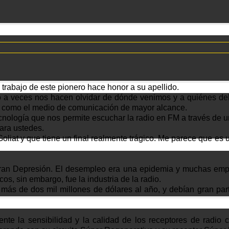
 trabajo de este pionero hace honor a su apellido.
o a veces nos hacen olvidar de dónde venimos y a quiénes deb
me como el medio de comunicación de mayor alcance.
nología que nos permite escuchar la radio en FM a través de un
para ustedes.
liat y que tiene un final realmente trágico. Me parece que es 
 Gran Depresión. El desempleo era una epidemia y muchas e
s, sin embargo, fue la industria de la radio.
s de dos mil millones de dólares al año, y debían gran part
nte la sensibilidad y la calidad de los receptores de radio c