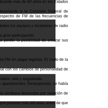
o durante más de 60 años en los Estados
itosamente a la Comisión Federal de
espectro de FM de las frecuencias de
todos los equipos y receptores de radio
a gran participación.
 perder la posibilidad de enlazar sus
FM sin pagar regalías. El costo de la
iar con los cambios de personalidad de
ntavo, solo y angustiado.
 de apartamentos. Desesperado, se había
ría veintiuna demandas por violación de
ía que pasaran más décadas antes de que