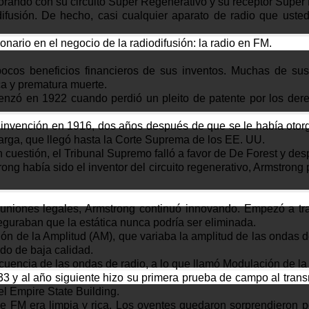
jorando con su circuito Súper Regenerativo y su receptor Súper
odifusión. De hecho, casi cualquier aparato de radio que ust
ario en el negocio de la radiodifusión: la radio en FM.
 pocos beneficios financieros de sus inventos. Muchas de su
ca y prematura muerte.
nzó en 1922 cuando perdió un pleito de patente por los derec
nvención en 1916, dos años después de que se le había otorga
arga, que llegó hasta la Corte Suprema de los EE. UU.
uestión, el Tribunal Supremo falló a favor de De Forest y des
ong había sido el inventor del circuito regenerativo, Armstrong
euniones legales, Armstrong continuó innovando. Empezó a tra
eguraban que la estática nunca podría ser eliminada.
ón de la Amplitud (AM), que variaba la amplitud de las ondas de
do de baja calidad.
ecuencia de las ondas de radio, a lo que llamó Modulación de l
3 y al año siguiente hizo su primera prueba de campo al trans
l Empire State Building.
e FM era limpia y rica. Los oyentes quedaron sorprendieron po