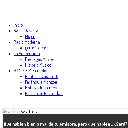
Inicio
Radio Gaviota
Mujer
Radio Moderna
germán lema
La Primerísima
Descagas Movies
Historia Musical.
94.7 X F.M. Ecuador.
Pantalla Clásica EC
Farándula Monzter
Noticias Recientes
Politica de Privacidad
Que hablen bien o mal de tu emisora, pero que hablen… ¿Será?