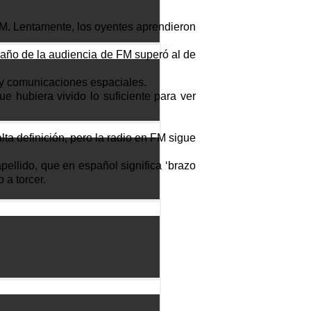
AM. Lentamente, los oyentes aprendieron
maño de la audiencia de FM superó al de
s y comunicaciones espaciales.
 hubiera vivido lo suficiente para ver
alta definición, pero la radio en FM sigue
pellido, que en español significa ‘brazo
 a torcer.