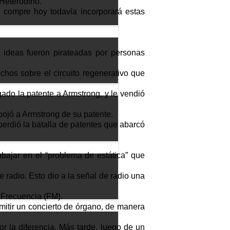
 Heterodino.
ed compre hoy todavía incorporará estas
s ideas fueron pirateadas por personas
hos sobre el circuito regenerativo que
do la patente a Armstrong, y le vendió
pojó a Armstrong de su patente.
 perdió la batalla de patentes que abarcó
bajar en el “problema de estática” que
 radio. Esto dio a la señal de radio una
a Frecuencia (FM).
mitir un concierto de órgano, de manera
r la diferencia. Más tarde, luego de un