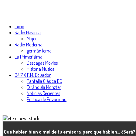
Inicio
Radio Gaviota
Mujer
Radio Moderna
germán lema
La Primerísima
Descagas Movies
Historia Musical.
94.7 X F.M. Ecuador.
Pantalla Clásica EC
Farándula Monzter
Noticias Recientes
Politica de Privacidad
Que hablen bien o mal de tu emisora, pero que hablen… ¿Será?