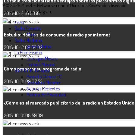
La radio tradicional tiene ventajas sobre las plataformas digit
P © 2026 Monzter Network Ecuador Derechos Reservados
Diseñado
por germán lema villagrán.
2018-10-12 10:03:18
Inicio
Radio Gaviota
Mujer
Estudio: Hábitos de consumo de radio por internet
Radio Moderna
germán lema
2018-10-12 09:56:02
La Primerísima
Descagas Movies
Historia Musical.
Cómo preparar su programa de radio
94.7 X F.M. Ecuador.
Pantalla Clásica EC
2018-10-01 09:07:53
Farándula Monzter
Noticias Recientes
Politica de Privacidad
¿Cómo es el mercado publicitario de la radio en Estados Unido
2018-10-01 08:59:39