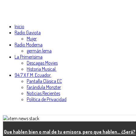
Inicio
Radio Gaviota
Mujer
Radio Moderna
germán lema
La Primerísima
Descagas Movies
Historia Musical.
94.7 X F.M. Ecuador.
Pantalla Clásica EC
Farándula Monzter
Noticias Recientes
Politica de Privacidad
Que hablen bien o mal de tu emisora, pero que hablen… ¿Será?