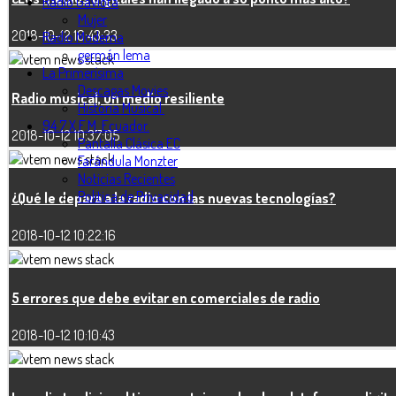
Radio Gaviota
Mujer
2018-10-12 10:43:33
Radio Moderna
germán lema
La Primerísima
Descagas Movies
Radio musical, un medio resiliente
Historia Musical.
94.7 X F.M. Ecuador.
2018-10-12 10:37:05
Pantalla Clásica EC
Farándula Monzter
Noticias Recientes
Politica de Privacidad
¿Qué le depara a la radio con las nuevas tecnologías?
2018-10-12 10:22:16
5 errores que debe evitar en comerciales de radio
2018-10-12 10:10:43